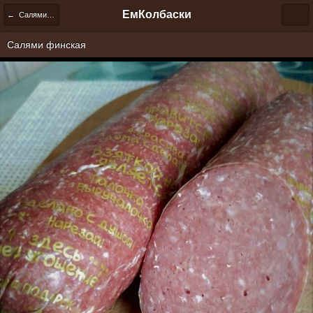
ЕмКолбаски
← Салями и сервелаты
Салями финская