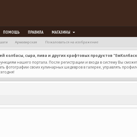
ПОМОЩЬ
ПРАВИЛА
МАГАЗИНЫ
шаги
Армавирская
Пожаловаться на изображение
 колбасы, сыра, пива и других крафтовых продуктов "ЕмКолбас
 функциям нашего портала. После регистрации и входа в систему Вы сможе
ь фотографии своих кулинарных шедевров в галерее, управлять профилем 
сегодня!