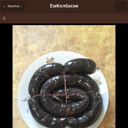
ЕмКолбаски
← Кровянка по-домашнему
3