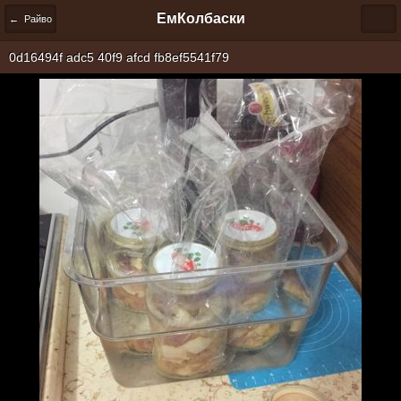
ЕмКолбаски
← Райво
0d16494f adc5 40f9 afcd fb8ef5541f79