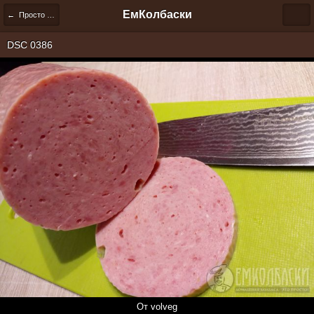
ЕмКолбаски
← Просто альбом
DSC 0386
От volveg