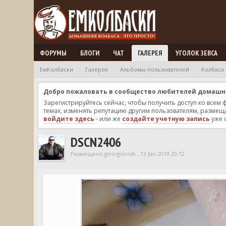
ФОРУМЫ
БЛОГИ
ЧАТ
ГАЛЕРЕЯ
УГОЛОК ЗЕВСА
ЕмКолбаски
Галерея
Альбомы пользователей
Колбаса
Добро пожаловать в сообщество любителей домашней
Зарегистрируйтесь сейчас, чтобы получить доступ ко всем
темах, изменять репутацию другим пользователям, размещат
войдите здесь
- или же
создайте учетную запись
уже 
DSCN2406
Размещено georgievish , 13 Jan 2019 20:12