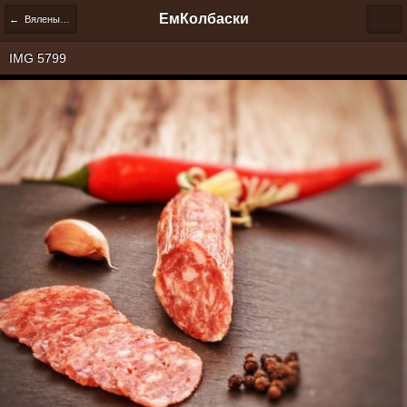
ЕмКолбаски
← Вяленые колбасы
IMG 5799