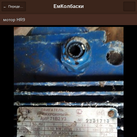
ЕмКолбаски
← Переделка HR9
мотор HR9