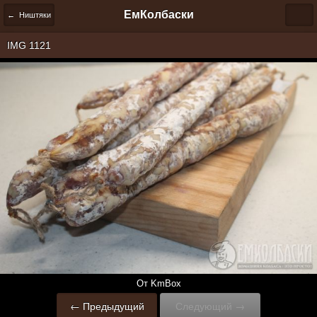
ЕмКолбаски
← Ништяки
IMG 1121
От KmBox
← Предыдущий
Следующий →