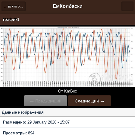
ЕмКолбаски
← всяко разно
график1
От KmBox
← Предыдущий
Следующий →
Данные изображения
Размещено:
29 January 2020 - 15:07
Просмотры:
894