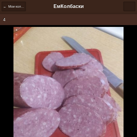
ЕмКолбаски
← Мои колбаски
4