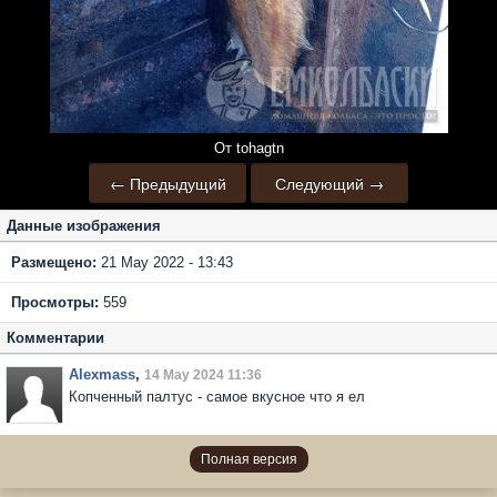
От tohagtn
← Предыдущий
Следующий →
Данные изображения
Размещено:
21 May 2022 - 13:43
Просмотры:
559
Комментарии
Alexmass
,
14 May 2024 11:36
Копченный палтус - самое вкусное что я ел
Полная версия