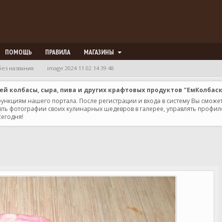
ПОМОЩЬ
ПРАВИЛА
МАГАЗИНЫ
без названия
image 2024 11 02 14 39 48
 колбасы, сыра, пива и других крафтовых продуктов "ЕмКолбас
 функциям нашего портала. После регистрации и входа в систему Вы сможе
ь фотографии своих кулинарных шедевров в галерее, управлять профилем 
сегодня!