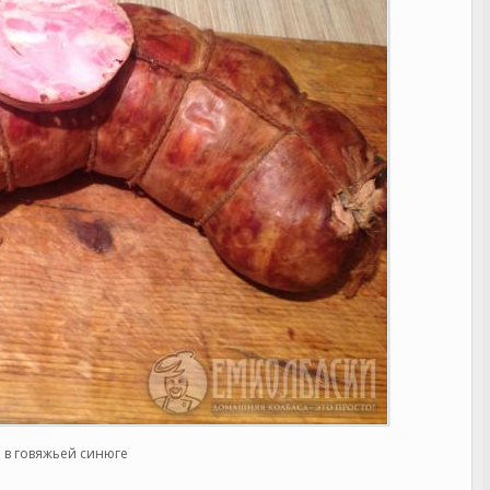
 в говяжьей синюге