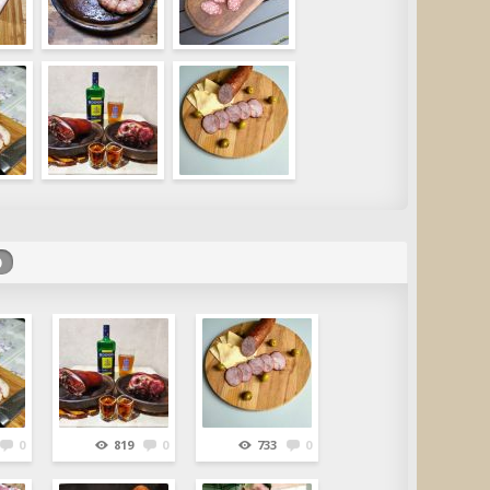
)
0
819
0
733
0