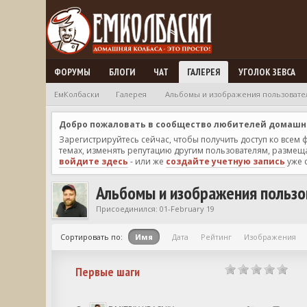
ФОРУМЫ
БЛОГИ
ЧАТ
ГАЛЕРЕЯ
УГОЛОК ЗЕВСА
ЕмКолбаски
Галерея
Альбомы и изображения пользовател
Добро пожаловать в сообщество любителей домашней
Зарегистрируйтесь сейчас, чтобы получить доступ ко всем
темах, изменять репутацию другим пользователям, размещат
войдите здесь
- или же
создайте учетную запись
уже 
Альбомы и изображения пользо
Присоединился: 01-February 19
Сортировать по:
Имя
Дата
Рейтинг
Изображения
Первые шаги