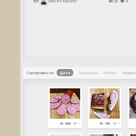
От
DMITRIY KRASNIY
33
4
Сортировать по:
Дата
Просмотры
Рейтинг
Назван
969
0
795
0