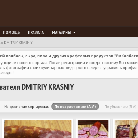
ПОМОЩЬ
ПРАВИЛА
МАГАЗИНЫ
я DMITRIY KRASNIY
 колбасы, сыра, пива и других крафтовых продуктов "ЕмКолбас
 функциям нашего портала. После регистрации и входа в систему Вы сможе
ь фотографии своих кулинарных шедевров в галерее, управлять профилем 
сегодня!
вателя DMITRIY KRASNIY
Направление сортировки:
По возрастанию (А-Я)
По убыванию (Я-А)