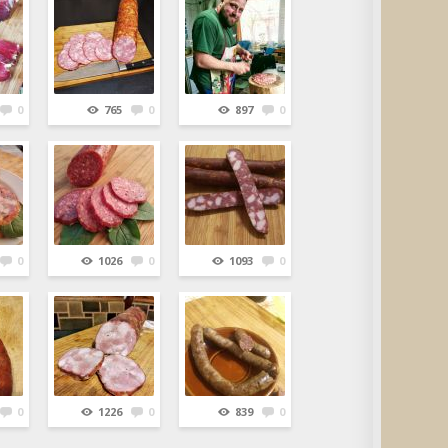
0
765
0
897
0
0
1026
0
1093
0
0
1226
0
839
0