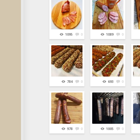
1095
0
1089
0
784
0
693
0
978
0
1005
0