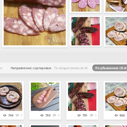
ие
Направление сортировки:
По возрастанию (А-Я)
По убыванию (Я-А
744
0
759
0
791
0
866