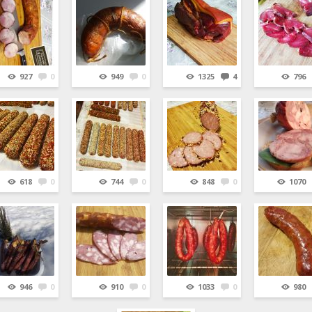
927
0
949
0
1325
4
796
618
0
744
0
848
0
1070
946
0
910
0
1033
0
980