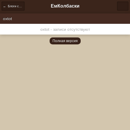
ЕмКолбаски
← Блоги сообщества
oxtot
oxtot - записи отсутствуют
Полная версия