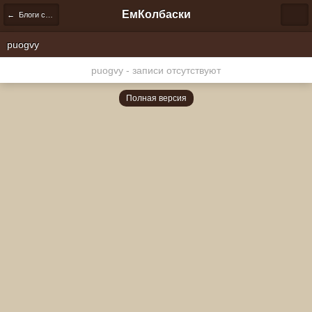
ЕмКолбаски
← Блоги сообщества
puogvy
puogvy - записи отсутствуют
Полная версия