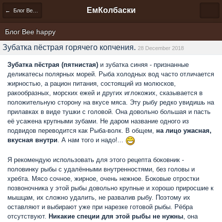
ЕмКолбаски
← Блог Bee happy
Блог Bee happy
Зубатка пёстрая горячего копчения.
28 December 2018
Зубатка пёстрая (пятнистая)
и зубатка синяя - признанные
деликатесы полярных морей. Рыба холодных вод часто отличается
жирностью, а рацион питания, состоящий из молюсков,
ракообразных, морских ежей и других иглокожих, сказывается в
положительную сторону на вкусе мяса. Эту рыбу редко увидишь на
прилавках в виде тушки с головой. Она довольно большая и пасть
её усажена крупными зубами. Не даром название одного из
подвидов переводится как Рыба-волк. В общем,
на лицо ужасная,
вкусная внутри
. А нам того и надо!...
Я рекомендую использовать для этого рецепта боковник -
половинку рыбы с удалёнными внутренностями, без головы и
хребта. Мясо сочное, жирное, очень нежное. Боковые отростки
позвоночника у этой рыбы довольно крупные и хорошо приросшие к
мышцам, их сложно удалить, не развалив рыбу. Поэтому их
оставляют и выбирают уже при нарезке готовой рыбы. Рёбра
отсутствуют.
Никакие специи для этой рыбы не нужны
, она