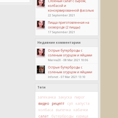
Слоеный салат с сыром,
колбасой и
консервированной фасолью
22 September 2021
Пицца приготовленная на
сковороде (2 пиццы)
17 September 2021
Недавние комментарии
Острые бутерброды с
соленым огурцом и яйцами
Marina20 - 08 Mar 2021 10:06
Острые бутерброды с
соленым огурцом и яйцами
Infonet - 07 Mar 2021 13:10
Теги
запеканка
закуска
пирог
видео
рецепт
суп
капуста
колбаса
выпечка
кабачки
салат
бутерброды
курица