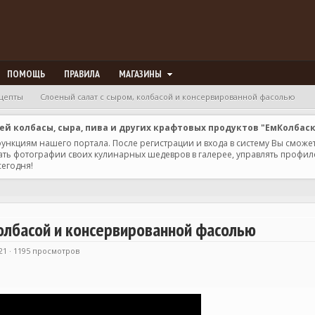
ПОМОЩЬ
ПРАВИЛА
МАГАЗИНЫ
цепты
Слоеный салат с сыром, колбасой и консервированной фасолью
 колбасы, сыра, пива и других крафтовых продуктов "ЕмКолбас
 функциям нашего портала. После регистрации и входа в систему Вы сможе
ь фотографии своих кулинарных шедевров в галерее, управлять профилем 
сегодня!
колбасой и консервированной фасолью
1 · 1195 просмотров