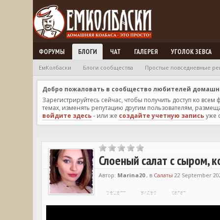
ФОРУМЫ
БЛОГИ
ЧАТ
ГАЛЕРЕЯ
УГОЛОК ЗЕВСА
ЕмКолбаски
Блоги сообщества
Простые повседневные ре
Добро пожаловать в сообщество любителей домашней
Зарегистрируйтесь сейчас, чтобы получить доступ ко всем
темах, изменять репутацию другим пользователям, размещат
войдите здесь
- или же
создайте учетную запись
уже 
Слоеный салат с сыром, 
Автор:
Marina20
, в
Салаты
22 September 202
рецепт
видео
салат