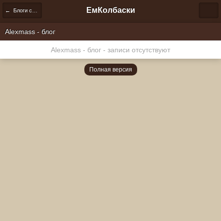
ЕмКолбаски
← Блоги сообщества
Alexmass - блог
Alexmass - блог - записи отсутствуют
Полная версия