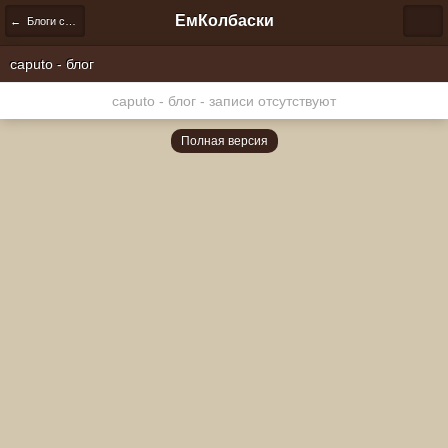
ЕмКолбаски
← Блоги сообщества
caputo - блог
caputo - блог - записи отсутствуют
Полная версия