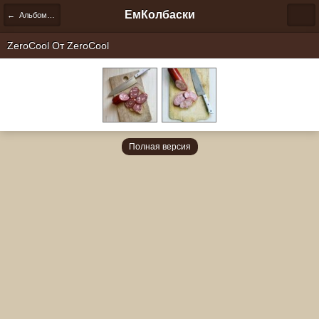
ЕмКолбаски
← Альбомы пользователей
ZeroCool От
ZeroCool
Полная версия