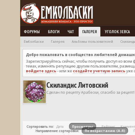
ФОРУМЫ
БЛОГИ
ЧАТ
ГАЛЕРЕЯ
УГОЛОК ЗЕВСА
ЕмКолбаски
Галерея
Альбомы пользователей
Скиланд
Добро пожаловать в сообщество любителей домашней
Зарегистрируйтесь сейчас, чтобы получить доступ ко всем
темах, изменять репутацию другим пользователям, размещат
войдите здесь
- или же
создайте учетную запись
уже 
Скиландис Литовский
Сделан по рецепту Арабески, спасибо за рецепт!
Сортировать по:
Дата
Просмотры
Рейтинг
Коммен
Направление сортировки:
По возрастанию (А-Я)