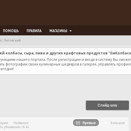
ПОМОЩЬ
ПРАВИЛА
МАГАЗИНЫ
ис Литовский
 колбасы, сыра, пива и других крафтовых продуктов "ЕмКолбас
 функциям нашего портала. После регистрации и входа в систему Вы сможе
ь фотографии своих кулинарных шедевров в галерее, управлять профилем 
сегодня!
Слайд-шоу
тарии
Название
Превью
Большие
По убыванию (Я-А)