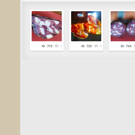
719
0
720
0
744