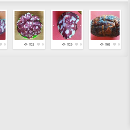
0
822
0
826
0
863
0