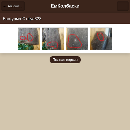
ЕмКолбаски
← Альбомы пользователей
Бастурма От
ilya323
Полная версия