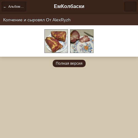
ЕмКолбаски
← Альбомы пользователей
Копчение и сыровял От
AlexRyzh
Полная версия