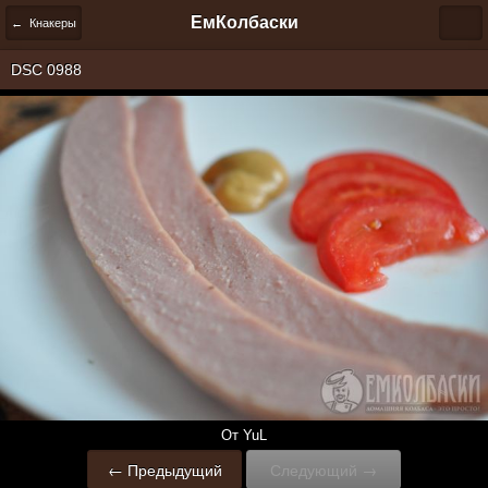
ЕмКолбаски
← Кнакеры
DSC 0988
От YuL
← Предыдущий
Следующий →