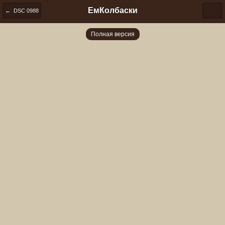
ЕмКолбаски
← DSC 0988
Полная версия