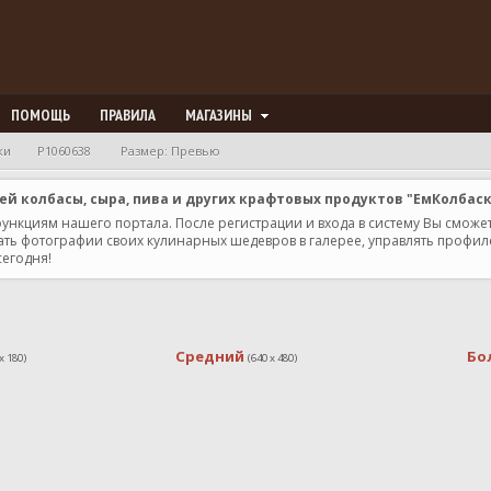
ПОМОЩЬ
ПРАВИЛА
МАГАЗИНЫ
ки
P1060638
Размер: Превью
 колбасы, сыра, пива и других крафтовых продуктов "ЕмКолбас
 функциям нашего портала. После регистрации и входа в систему Вы сможе
ь фотографии своих кулинарных шедевров в галерее, управлять профилем 
сегодня!
Средний
Бо
x 180)
(640 x 480)