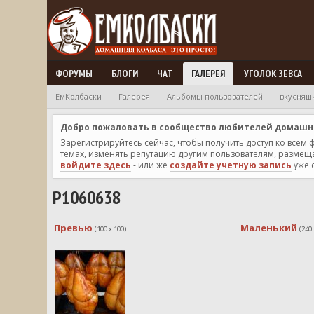
ФОРУМЫ
БЛОГИ
ЧАТ
ГАЛЕРЕЯ
УГОЛОК ЗЕВСА
ЕмКолбаски
Галерея
Альбомы пользователей
вкусняш
Добро пожаловать в сообщество любителей домашней
Зарегистрируйтесь сейчас, чтобы получить доступ ко всем
темах, изменять репутацию другим пользователям, размещат
войдите здесь
- или же
создайте учетную запись
уже 
P1060638
Превью
Маленький
(100 x 100)
(240 