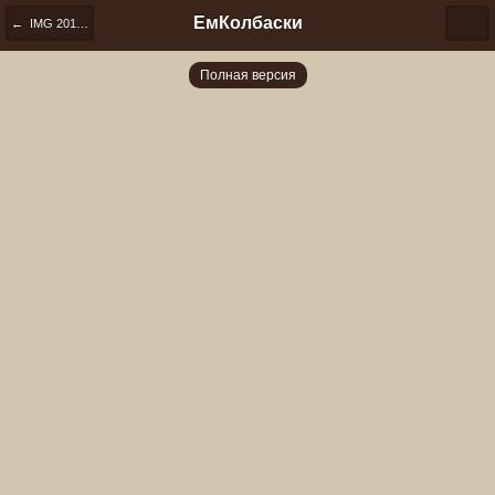
ЕмКолбаски
← IMG 20181204 191006
Полная версия