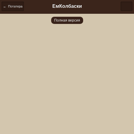
ЕмКолбаски
← Потатера
Полная версия