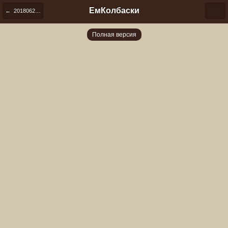
ЕмКолбаски
← 20180627 204656
Полная версия