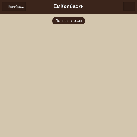
ЕмКолбаски
← Корейка холодного копчения
Полная версия