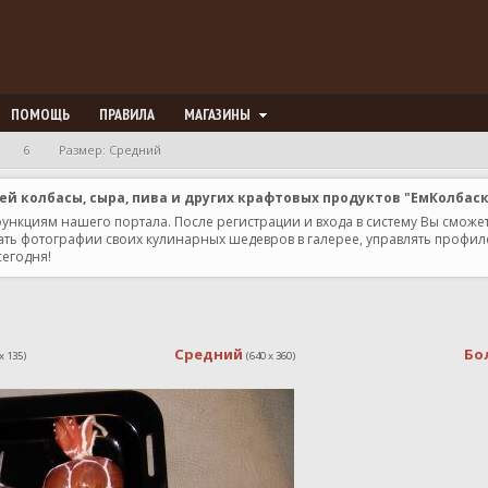
ПОМОЩЬ
ПРАВИЛА
МАГАЗИНЫ
6
Размер: Средний
 колбасы, сыра, пива и других крафтовых продуктов "ЕмКолбас
 функциям нашего портала. После регистрации и входа в систему Вы сможе
ь фотографии своих кулинарных шедевров в галерее, управлять профилем 
сегодня!
Средний
Бо
x 135)
(640 x 360)