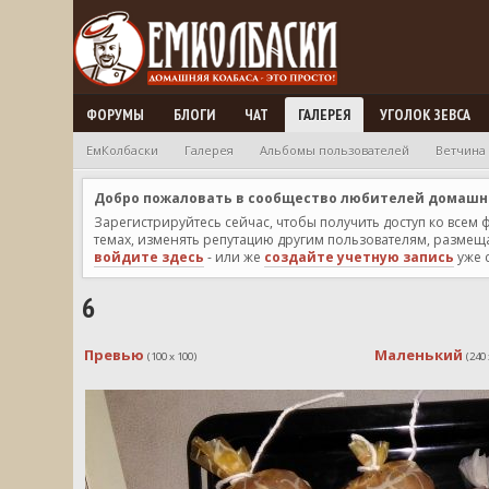
ФОРУМЫ
БЛОГИ
ЧАТ
ГАЛЕРЕЯ
УГОЛОК ЗЕВСА
ЕмКолбаски
Галерея
Альбомы пользователей
Ветчина
Добро пожаловать в сообщество любителей домашней
Зарегистрируйтесь сейчас, чтобы получить доступ ко всем
темах, изменять репутацию другим пользователям, размещат
войдите здесь
- или же
создайте учетную запись
уже 
6
Превью
Маленький
(100 x 100)
(240 