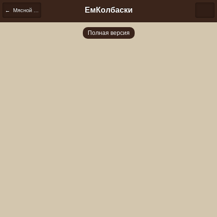
ЕмКолбаски
← Мясной хлеб
Полная версия