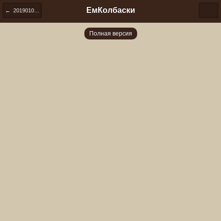
ЕмКолбаски
← 20190104 134240
Полная версия