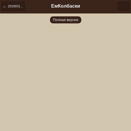
ЕмКолбаски
← 20190310 182547
Полная версия