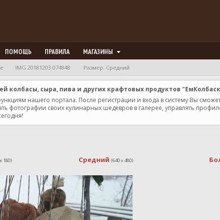
ПОМОЩЬ
ПРАВИЛА
МАГАЗИНЫ
ие
IMG 20181203 074848
Размер: Средний
 колбасы, сыра, пива и других крафтовых продуктов "ЕмКолбас
 функциям нашего портала. После регистрации и входа в систему Вы сможе
ь фотографии своих кулинарных шедевров в галерее, управлять профилем 
сегодня!
Средний
Бо
x 180)
(640 x 480)