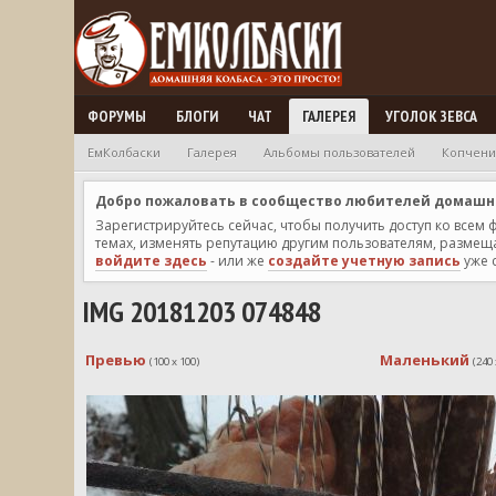
ФОРУМЫ
БЛОГИ
ЧАТ
ГАЛЕРЕЯ
УГОЛОК ЗЕВСА
ЕмКолбаски
Галерея
Альбомы пользователей
Копчен
Добро пожаловать в сообщество любителей домашней
Зарегистрируйтесь сейчас, чтобы получить доступ ко всем
темах, изменять репутацию другим пользователям, размещат
войдите здесь
- или же
создайте учетную запись
уже 
IMG 20181203 074848
Превью
Маленький
(100 x 100)
(240 