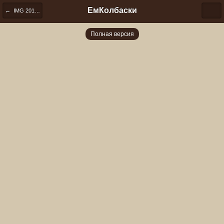
ЕмКолбаски
← IMG 20181203 074902
Полная версия