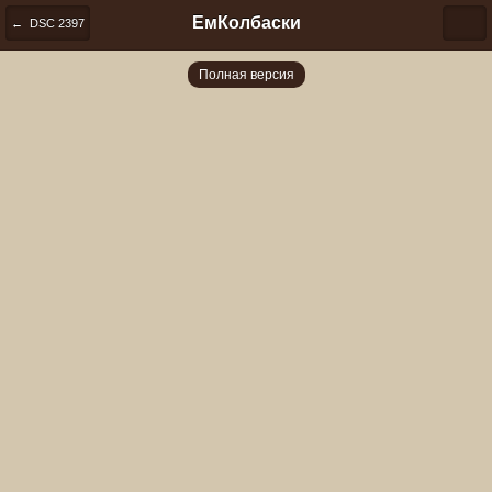
ЕмКолбаски
← DSC 2397
Полная версия