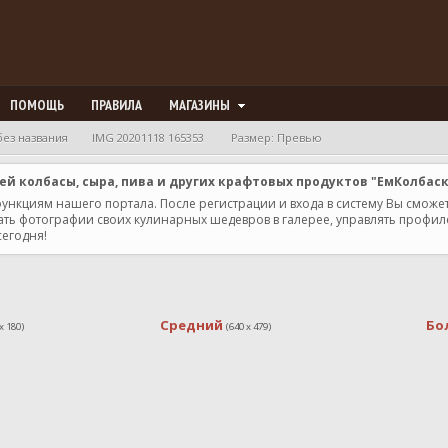
ПОМОЩЬ
ПРАВИЛА
МАГАЗИНЫ
без названия
IMG 20201118 165353
Размер: Превью
 колбасы, сыра, пива и других крафтовых продуктов "ЕмКолбас
 функциям нашего портала. После регистрации и входа в систему Вы сможе
ь фотографии своих кулинарных шедевров в галерее, управлять профилем 
сегодня!
Средний
Бо
x 180)
(640 x 479)