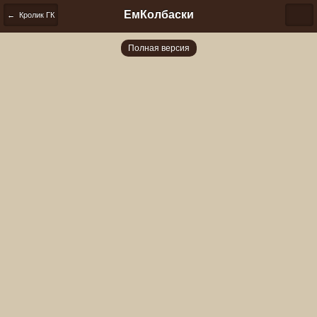
ЕмКолбаски
← Кролик ГК
Полная версия