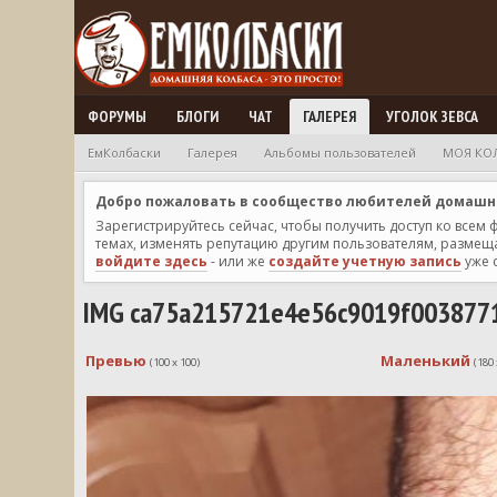
ФОРУМЫ
БЛОГИ
ЧАТ
ГАЛЕРЕЯ
УГОЛОК ЗЕВСА
ЕмКолбаски
Галерея
Альбомы пользователей
МОЯ КО
Добро пожаловать в сообщество любителей домашней
Зарегистрируйтесь сейчас, чтобы получить доступ ко всем
темах, изменять репутацию другим пользователям, размещат
войдите здесь
- или же
создайте учетную запись
уже 
IMG ca75a215721e4e56c9019f003877
Превью
Маленький
(100 x 100)
(180 