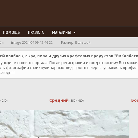
ПОМОЩЬ
ПРАВИЛА
МАГАЗИНЫ
би
image 2024 04 09 12 46 22
Размер: Большой
 колбасы, сыра, пива и других крафтовых продуктов "ЕмКолбас
 функциям нашего портала. После регистрации и входа в систему Вы сможе
ь фотографии своих кулинарных шедевров в галерее, управлять профилем 
сегодня!
Средний
Бо
x 240)
(360 x 480)