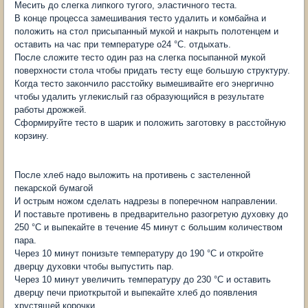
Месить до слегка липкого тугого, эластичного теста.
В конце процесса замешивания тесто удалить и комбайна и
положить на стол присыпанный мукой и накрыть полотенцем и
оставить на час при температуре о24 °C. отдыхать.
После сложите тесто один раз на слегка посыпанной мукой
поверхности стола чтобы придать тесту еще большую структуру.
Когда тесто закончило расстойку вымешивайте его энергично
чтобы удалить углекислый газ образующийся в результате
работы дрожжей.
Сформируйте тесто в шарик и положить заготовку в расстойную
корзину.
После хлеб надо выложить на противень с застеленной
пекарской бумагой
И острым ножом сделать надрезы в поперечном направлении.
И поставьте противень в предварительно разогретую духовку до
250 °C и выпекайте в течение 45 минут с большим количеством
пара.
Через 10 минут понизьте температуру до 190 °C и откройте
дверцу духовки чтобы выпустить пар.
Через 10 минут увеличить температуру до 230 °C и оставить
дверцу печи приоткрытой и выпекайте хлеб до появления
хрустящей корочки.