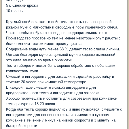
5 г. Свежие дрожи
10 г. соль
Круглый хлеб сочетает в себе кислотность цельнозерновой
ржаной муки с мягкостью и свободные поры пшеничного хлеба.
Часть полбы разбухает от воды в предварительном тесте.
Производство простое но тем не менее некоторый опыт работы с
более мягким тестом имеет преимущества.
Содержание воды чуть менее 68 % делает тесто слегка липким.
Однако благодаря муке из цельной муки и хорошо вымесеной
это едва заметно во время обработки.
Тесто твёрдое и может быть хорошо обработано с небольшим
количеством муки.
Смешайте ингредиенты для закваски и сделайте расстойку в
течение 20 часов при комнатной температуре.
В каждой чаше смешайте ложкой ингредиенты для
предварительного теста и ингредиенты для закваски.
Хорошо перемешать и оставить для созревания при комнатной
температуре на 18-20 часов.
Когда оба теста хорошо поднялись и явно пузырятся, смешайте с
ингредиентами для основного теста и вымесите в кухоном
комбайне в течение 7 минут на низкой скорости и 3 минуты на
быстрой скорости.