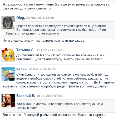
Я за жирностью не слежу, меня больше вкус волнует, а майонез с
сыром это для меня самое то.
Oleg
,
28 Nov 2016 13:39
Рецепт полностью совпадает с тем что делали в Царникаве.
Вот только про сорт сыра не скажу.сыр там был простой но
было это так давно что не вспомню
Ну и славно, значит на правильном пути нахожусь.
Татьяна Л.
,
15 Dec 2016 16:00
До готовности 63 при 80 это сколько по времени? Вы с
помощью щупа температуру внутри рыбы измеряли?
валик
,
26 Dec 2016 02:11
Скумбрию считаю одной из самых вкусных рыб, я её под
водочку вообще сырой люблю употреблять, разделал не
филе, макнул в соль и красный перец и в рот... До НГ время
ещё есть, обязательно испробую рецепт (опять коптилку драить)
Василий В
,
10 Jul 2017 07:43
эта рыба не достойна вообще никаких рецептов, кошкам
только в пору.
Вот это зря...У каждой рыбы своё назначение .Какая-то жареная