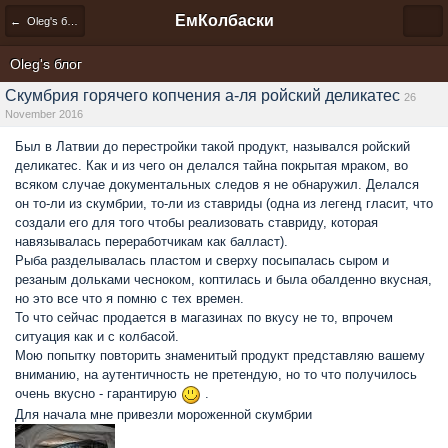
ЕмКолбаски
← Oleg's блог
Oleg's блог
Скумбрия горячего копчения а-ля ройский деликатес
26
November 2016
Был в Латвии до перестройки такой продукт, назывался ройский
деликатес. Как и из чего он делался тайна покрытая мраком, во
всяком случае документальных следов я не обнаружил. Делался
он то-ли из скумбрии, то-ли из ставриды (одна из легенд гласит, что
создали его для того чтобы реализовать ставриду, которая
навязывалась переработчикам как балласт).
Рыба разделывалась пластом и сверху посыпалась сыром и
резаным дольками чесноком, коптилась и была обалденно вкусная,
но это все что я помню с тех времен.
То что сейчас продается в магазинах по вкусу не то, впрочем
ситуация как и с колбасой.
Мою попытку повторить знаменитый продукт представляю вашему
вниманию, на аутентичность не претендую, но то что получилось
очень вкусно - гарантирую
.
Для начала мне привезли мороженной скумбрии