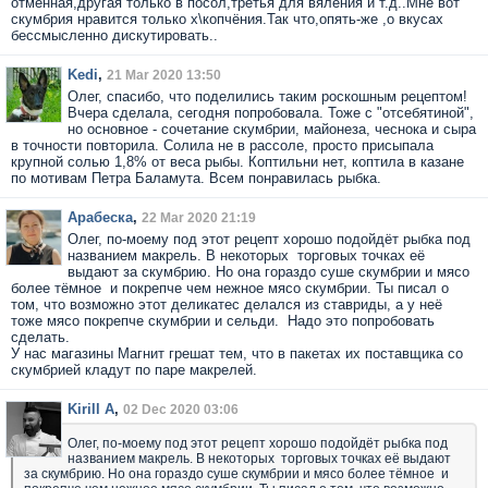
отменная,другая только в посол,третья для вяления и т.д..Мне вот
скумбрия нравится только х\копчёния.Так что,опять-же ,о вкусах
бессмысленно дискутировать..
Kedi
,
21 Mar 2020 13:50
Олег, спасибо, что поделились таким роскошным рецептом!
Вчера сделала, сегодня попробовала. Тоже с "отсебятиной",
но основное - сочетание скумбрии, майонеза, чеснока и сыра
в точности повторила. Солила не в рассоле, просто присыпала
крупной солью 1,8% от веса рыбы. Коптильни нет, коптила в казане
по мотивам Петра Баламута. Всем понравилась рыбка.
Арабеска
,
22 Mar 2020 21:19
Олег, по-моему под этот рецепт хорошо подойдёт рыбка под
названием макрель. В некоторых торговых точках её
выдают за скумбрию. Но она гораздо суше скумбрии и мясо
более тёмное и покрепче чем нежное мясо скумбрии. Ты писал о
том, что возможно этот деликатес делался из ставриды, а у неё
тоже мясо покрепче скумбрии и сельди. Надо это попробовать
сделать.
У нас магазины Магнит грешат тем, что в пакетах их поставщика со
скумбрией кладут по паре макрелей.
Kirill A
,
02 Dec 2020 03:06
Олег, по-моему под этот рецепт хорошо подойдёт рыбка под
названием макрель. В некоторых торговых точках её выдают
за скумбрию. Но она гораздо суше скумбрии и мясо более тёмное и