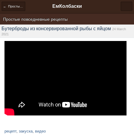
ЕмКолбаски
← Простые повседневные рецепты
Простые повседневные рецепты
Бутерброды из консервированной рыбы с яйцом
24 March
2021
рецепт
,
закуска
,
видео