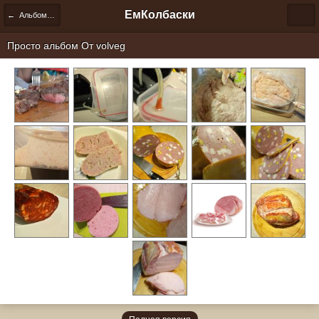
ЕмКолбаски
← Альбомы пользователей
Просто альбом От
volveg