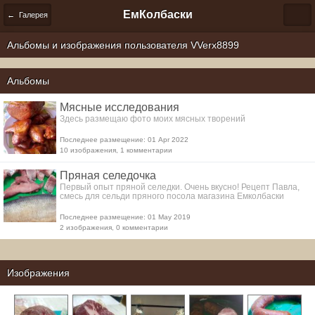
ЕмКолбаски
← Галерея
Альбомы и изображения пользователя VVerx8899
Альбомы
Мясные исследования
Здесь размещаю фото моих мясных творений
Последнее размещение: 01 Apr 2022
10 изображения, 1 комментарии
Пряная селедочка
Первый опыт пряной селедки. Очень вкусно! Рецепт Павла,
смесь для сельди пряного посола магазина Емколбаски
Последнее размещение: 01 May 2019
2 изображения, 0 комментарии
Изображения