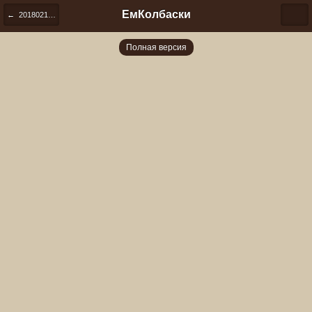
ЕмКолбаски
← 20180213 232422
Полная версия