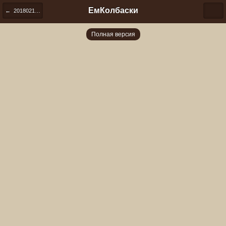
ЕмКолбаски
← 20180213 232422
Полная версия