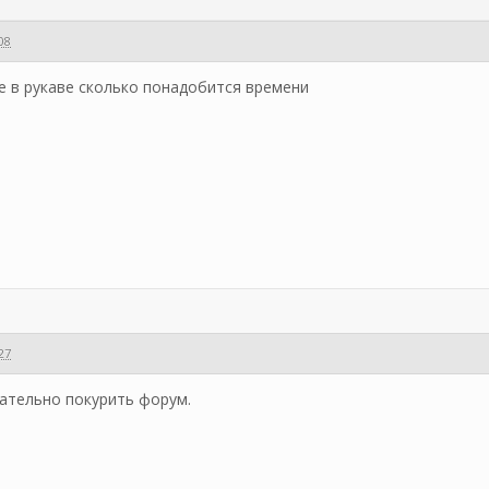
:08
де в рукаве сколько понадобится времени
:27
лательно покурить форум.