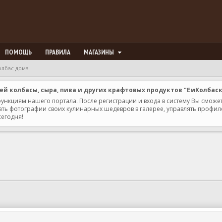
ПОМОЩЬ
ПРАВИЛА
МАГАЗИНЫ
олбас дома
 колбасы, сыра, пива и других крафтовых продуктов "ЕмКолбас
 функциям нашего портала. После регистрации и входа в систему Вы сможе
ь фотографии своих кулинарных шедевров в галерее, управлять профилем 
сегодня!