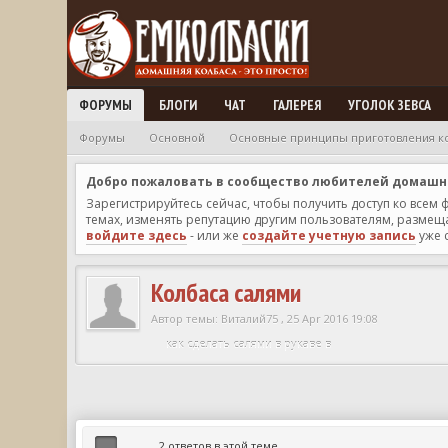
ФОРУМЫ
БЛОГИ
ЧАТ
ГАЛЕРЕЯ
УГОЛОК ЗЕВСА
Форумы
Основной
Основные принципы приготовления к
Добро пожаловать в сообщество любителей домашней
Зарегистрируйтесь сейчас, чтобы получить доступ ко всем
темах, изменять репутацию другим пользователям, размещат
войдите здесь
- или же
создайте учетную запись
уже 
Колбаса салями
Автор темы:
Виталий75
,
25 Apr 2016 19:08
как сделать салями в рукаве в
2 ответов в этой теме